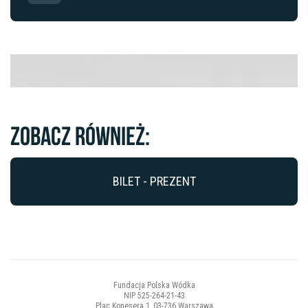
Zobacz również:
BILET - PREZENT
Fundacja Polska Wódka
NIP 525-264-21-43
Plac Konesera 1, 03-736 Warszawa