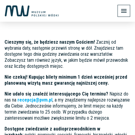
0.00 zł
Cieszymy się, że będziesz naszym Gościem!
Zacznij od
wybrania daty, następnie przewiń stronę w dół. Znajdziesz tam
dostępne tego dnia godziny zwiedzania oraz warsztatów.
Zobaczysz tam również język, w jakim będzie mówił przewodnik
oraz liczbę dostępnych miejsc.
Nie czekaj!
Kupując bilety minimum 1 dzień wcześniej przed
planowaną wizytą masz gwarancję najniższej ceny
.
Nie udało się znaleźć interesującego Cię terminu?
Napisz do
nas na
recepcja@pvm.pl
, a my znajdziemy najlepsze rozwiązanie
dla Ciebie. Jednocześnie informujemy, że limit miejsc na każdy
termin zwiedzania to 25 osób. W przypadku dużego
zainteresowani możliwe zwiększenie limitu o 2 miejsca.
Dostępne zwiedzanie z audioprzewodnikiem w
językach:
polski, niemiecki, rosyjski, francuski, hiszpański, włoski,